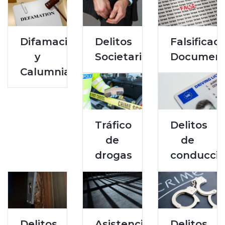
Difamación
Delitos
Falsificac
y
Societarios
Document
Calumnias
Tráfico
Delitos
de
de
drogas
conducci
Delitos
Asistencia
Delitos