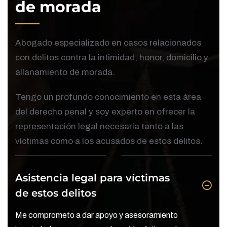
de morada
Abogado especializado en casos relacionados
con delitos contra la intimidad, honor, domicilio y
allanamiento de morada.
Tengo un profundo conocimiento en esta área
del derecho penal y soy experto en ofrecer la
representación legal necesaria tanto a las
víctimas como a los acusados de estos delitos.
Asistencia legal para víctimas
de estos delitos
Me comprometo a dar apoyo y asesoramiento