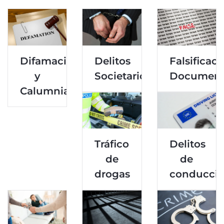
Difamación
Delitos
Falsificaci
y
Societarios
Document
Calumnias
Tráfico
Delitos
de
de
drogas
conducci