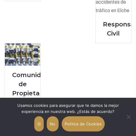
Responsab
Civil
Comunidad
de
Propietarios
Usamos cookies para asegurar que te damos la mejor
experiencia en nuestra web. ¿Estás de acuerdo?
Si
No
Política de Cookies